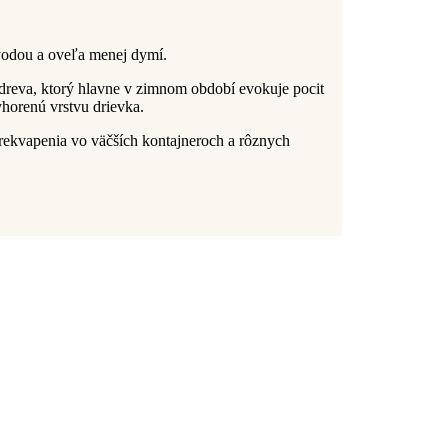
vodou a oveľa menej dymí.
dreva, ktorý hlavne v zimnom období evokuje pocit
yhorenú vrstvu drievka.
prekvapenia vo väčších kontajneroch a rôznych