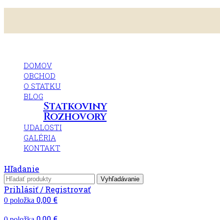
DOMOV
OBCHOD
O STATKU
BLOG
Statkoviny
Rozhovory
UDALOSTI
GALÉRIA
KONTAKT
Hľadanie
Vyhľadávanie
Prihlásiť / Registrovať
0,00
€
0
položka
0,00
€
0
položka