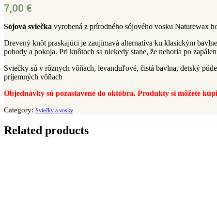
7,00
€
Sójová sviečka
vyrobená z prírodného sójového vosku Naturewax hor
Drevený knôt praskajúci je zaujímavá alternatíva ku klasickým bavl
pohody a pokoja. Pri knôtoch sa niekedy stane, že nehoria po zapálení
Sviečky sú v rôznych vôňach, levanduľové, čistá bavlna, detský púde
príjemných vôňach
Objednávky sú pozastavené do októbra. Produkty si môžete kúpiť 
Category:
Sviečky a vosky
Related products