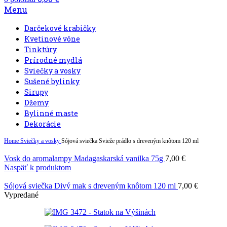
Menu
Darčekové krabičky
Kvetinové vône
Tinktúry
Prírodné mydlá
Sviečky a vosky
Sušené bylinky
Sirupy
Džemy
Bylinné maste
Dekorácie
Home
Sviečky a vosky
Sójová sviečka Svieže prádlo s dreveným knôtom 120 ml
Vosk do aromalampy Madagaskarská vanilka 75g
7,00
€
Naspäť k produktom
Sójová sviečka Divý mak s dreveným knôtom 120 ml
7,00
€
Vypredané