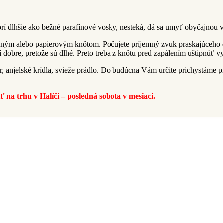
í dlhšie ako bežné parafínové vosky, nesteká, dá sa umyť obyčajnou 
neným alebo papierovým knôtom. Počujete príjemný zvuk praskajúceho 
 dobre, pretože sú dlhé. Preto treba z knôtu pred zapálením uštipnúť v
r, anjelské krídla, svieže prádlo. Do budúcna Vám určite prichystáme 
na trhu v Halíči – posledná sobota v mesiaci.