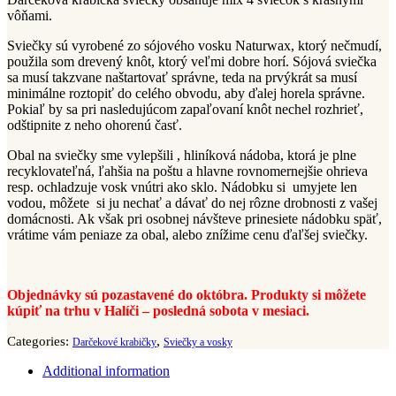
vôňami.
Sviečky sú vyrobené zo sójového vosku Naturwax, ktorý nečmudí,
použila som drevený knôt, ktorý veľmi dobre horí. Sójová sviečka
sa musí takzvane naštartovať správne, teda na prvýkrát sa musí
minimálne roztopiť do celého obvodu, aby ďalej horela správne.
Pokiaľ by sa pri nasledujúcom zapaľovaní knôt nechel rozhrieť,
odštipnite z neho ohorenú časť.
Obal na sviečky sme vylepšili , hliníková nádoba, ktorá je plne
recyklovateľná, ľahšia na poštu a hlavne rovnomernejšie ohrieva
resp. ochladzuje vosk vnútri ako sklo. Nádobku si umyjete len
vodou, môžete si ju nechať a dávať do nej rôzne drobnosti z vašej
domácnosti. Ak však pri osobnej návšteve prinesiete nádobku späť,
vrátime vám peniaze za obal, alebo znížime cenu ďaľšej sviečky.
Objednávky sú pozastavené do októbra. Produkty si môžete
kúpiť na trhu v Halíči – posledná sobota v mesiaci.
,
Categories:
Darčekové krabičky
Sviečky a vosky
Additional information