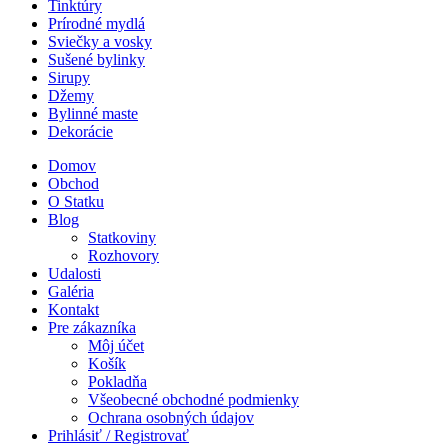
Tinktúry
Prírodné mydlá
Sviečky a vosky
Sušené bylinky
Sirupy
Džemy
Bylinné maste
Dekorácie
Domov
Obchod
O Statku
Blog
Statkoviny
Rozhovory
Udalosti
Galéria
Kontakt
Pre zákazníka
Môj účet
Košík
Pokladňa
Všeobecné obchodné podmienky
Ochrana osobných údajov
Prihlásiť / Registrovať