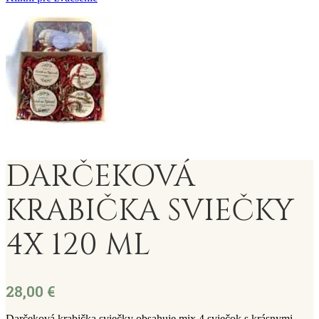
DARČEKOVÁ
KRABIČKA SVIEČKY
4X 120 ML
28,00
€
Darčeková krabička sviečky obsahuje mix 4 sviečok s krásnymi