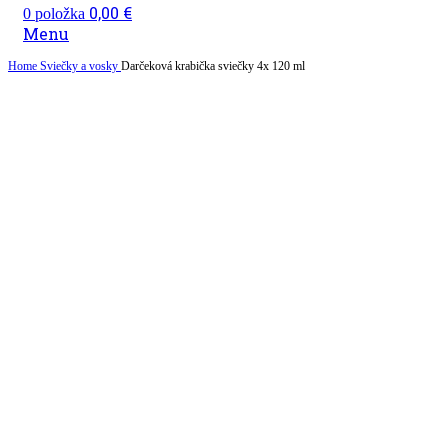
0,00
€
0
položka
Menu
Home
Sviečky a vosky
Darčeková krabička sviečky 4x 120 ml