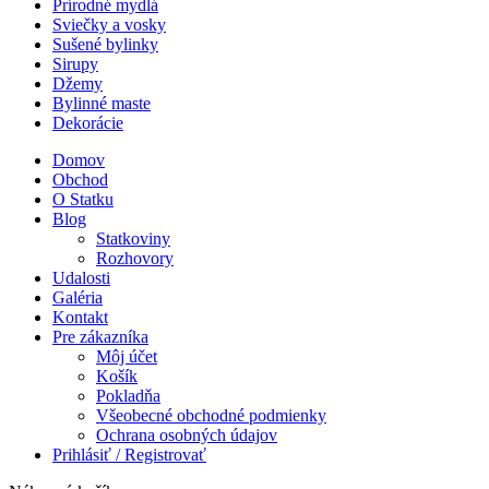
Prírodné mydlá
Sviečky a vosky
Sušené bylinky
Sirupy
Džemy
Bylinné maste
Dekorácie
Domov
Obchod
O Statku
Blog
Statkoviny
Rozhovory
Udalosti
Galéria
Kontakt
Pre zákazníka
Môj účet
Košík
Pokladňa
Všeobecné obchodné podmienky
Ochrana osobných údajov
Prihlásiť / Registrovať