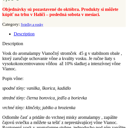
Objednávky sú pozastavené do októbra. Produkty si môžete
kúpiť na trhu v Halíči – posledná sobota v mesiaci.
Category:
Sviečky a vosky
Description
Description
Vosk do aromalampy Vianočný stromček 45 g v stabilnom obale ,
ktorý zaručuje uchovanie vône a kvality vosku. Je ručne liaty s
vysokokoncentrovanou vôňou až 10% sladkej a intenzívnej vône
Vianoc.
Popis vône:
spodné tóny: vanilka, škorica, kadidlo
stredné tóny: čierna borovica, jedľa a borievka
vrchné tóny: klinčeky, jablko a
hrozienka
Odlomíte časť a pridáte do vrchnej misky aromalampy , zapálite
čajovú sviečku a môžete sa tešiť z neprestávajúcej vône Vianoc.
Roztopený vosk v aromalampe stuhne, jednoducho pod ním zapálite