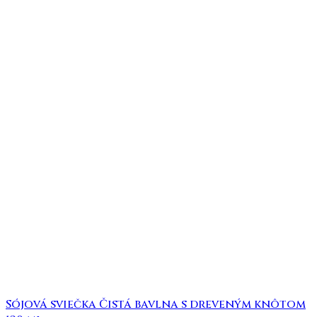
Sójová sviečka Čistá bavlna s dreveným knôtom