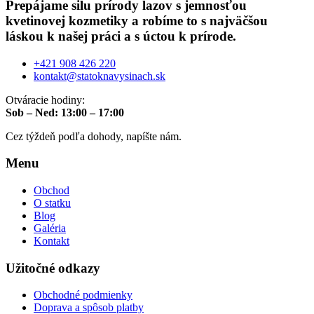
Prepájame silu prírody lazov s jemnosťou
kvetinovej kozmetiky a robíme to s najväčšou
láskou k našej práci a s úctou k prírode.
+421 908 426 220
kontakt@statoknavysinach.sk
Otváracie hodiny:
Sob – Ned: 13:00 – 17:00
Cez týždeň podľa dohody, napíšte nám.
Menu
Obchod
O statku
Blog
Galéria
Kontakt
Užitočné odkazy
Obchodné podmienky
Doprava a spôsob platby