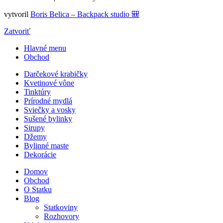
vytvoril
Boris Belica – Backpack studio 🎒
Zatvoriť
Hlavné menu
Obchod
Darčekové krabičky
Kvetinové vône
Tinktúry
Prírodné mydlá
Sviečky a vosky
Sušené bylinky
Sirupy
Džemy
Bylinné maste
Dekorácie
Domov
Obchod
O Statku
Blog
Statkoviny
Rozhovory