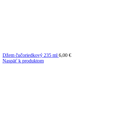
Džem čučoriedkový 235 ml
6,00
€
Naspäť k produktom