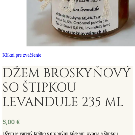
Klikni pre zväčšenie
DŽEM BROSKYŇOVÝ
SO ŠTIPKOU
LEVANDULE 235 ML
5,00
€
Džem je varený krátko s drobnými kúskami ovocia a štipkou